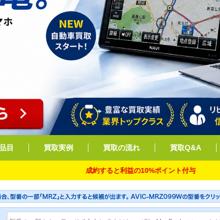
品目
買取実例
買取の流れ
買取Q&A
成約すると利益の10%ポイント付与