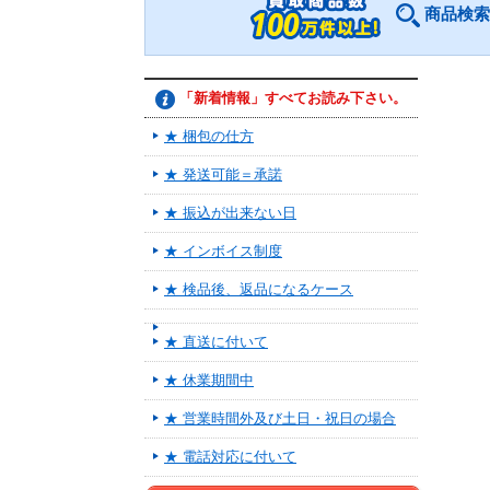
商品検索
「新着情報」すべてお読み下さい。
★ 梱包の仕方
★ 発送可能＝承諾
★ 振込が出来ない日
★ インボイス制度
★ 検品後、返品になるケース
★ 直送に付いて
★ 休業期間中
★ 営業時間外及び土日・祝日の場合
★ 電話対応に付いて