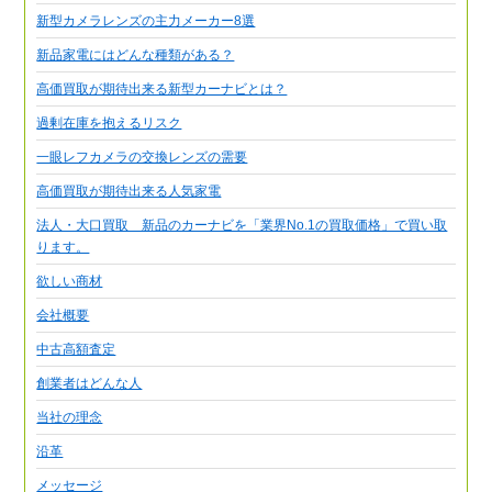
新型カメラレンズの主力メーカー8選
新品家電にはどんな種類がある？
高価買取が期待出来る新型カーナビとは？
過剰在庫を抱えるリスク
一眼レフカメラの交換レンズの需要
高価買取が期待出来る人気家電
法人・大口買取 新品のカーナビを「業界No.1の買取価格」で買い取
ります。
欲しい商材
会社概要
中古高額査定
創業者はどんな人
当社の理念
沿革
メッセージ