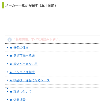
メーカー一覧から探す（五十音順）
「新着情報」すべてお読み下さい。
★ 梱包の仕方
★ 発送可能＝承諾
★ 振込が出来ない日
★ インボイス制度
★ 検品後、返品になるケース
★ 直送に付いて
★ 休業期間中