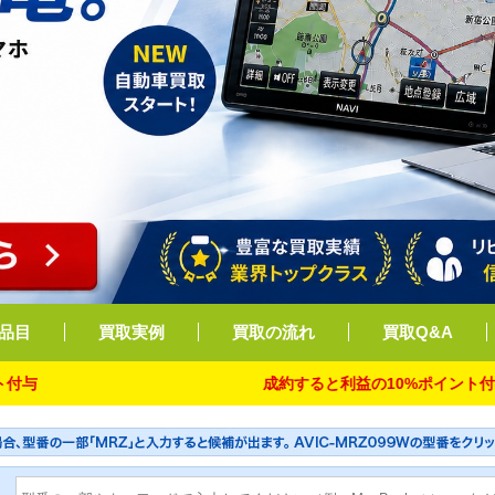
品目
買取実例
買取の流れ
買取Q&A
成約すると利益の10%ポイント付与