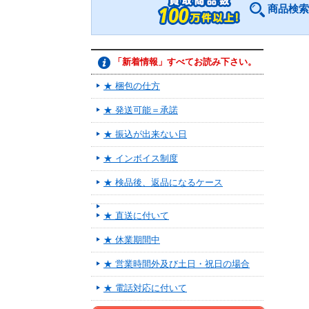
商品検索
「新着情報」すべてお読み下さい。
★ 梱包の仕方
★ 発送可能＝承諾
★ 振込が出来ない日
★ インボイス制度
★ 検品後、返品になるケース
★ 直送に付いて
★ 休業期間中
★ 営業時間外及び土日・祝日の場合
★ 電話対応に付いて