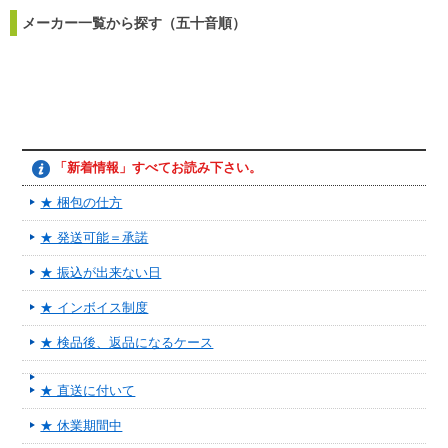
メーカー一覧から探す（五十音順）
「新着情報」すべてお読み下さい。
★ 梱包の仕方
★ 発送可能＝承諾
★ 振込が出来ない日
★ インボイス制度
★ 検品後、返品になるケース
★ 直送に付いて
★ 休業期間中