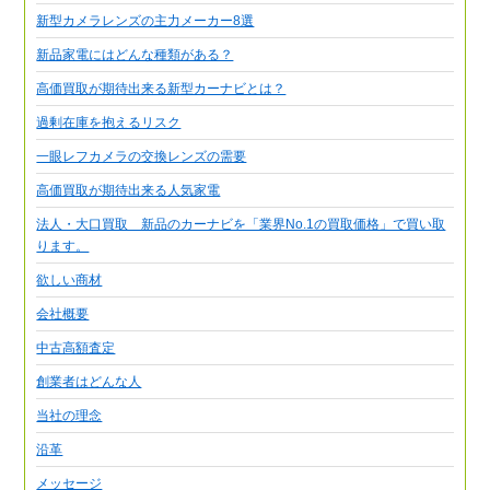
新型カメラレンズの主力メーカー8選
新品家電にはどんな種類がある？
高価買取が期待出来る新型カーナビとは？
過剰在庫を抱えるリスク
一眼レフカメラの交換レンズの需要
高価買取が期待出来る人気家電
法人・大口買取 新品のカーナビを「業界No.1の買取価格」で買い取
ります。
欲しい商材
会社概要
中古高額査定
創業者はどんな人
当社の理念
沿革
メッセージ