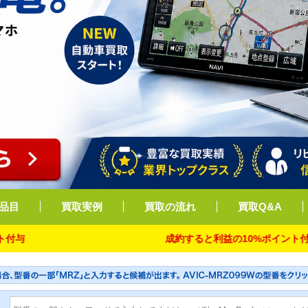
品目
買取実例
買取の流れ
買取Q&A
成約すると利益の10%ポイント付与