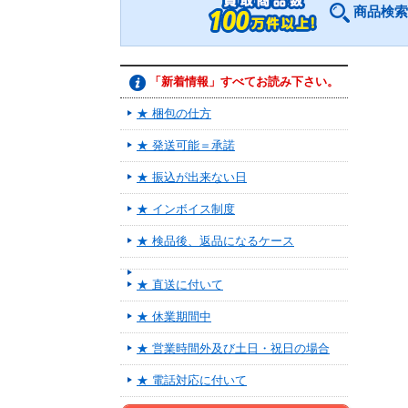
商品検索
「新着情報」すべてお読み下さい。
★ 梱包の仕方
★ 発送可能＝承諾
★ 振込が出来ない日
★ インボイス制度
★ 検品後、返品になるケース
★ 直送に付いて
★ 休業期間中
★ 営業時間外及び土日・祝日の場合
★ 電話対応に付いて