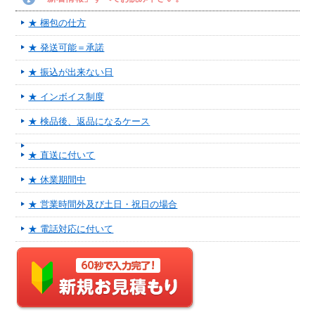
★ 梱包の仕方
★ 発送可能＝承諾
★ 振込が出来ない日
★ インボイス制度
★ 検品後、返品になるケース
★ 直送に付いて
★ 休業期間中
★ 営業時間外及び土日・祝日の場合
★ 電話対応に付いて