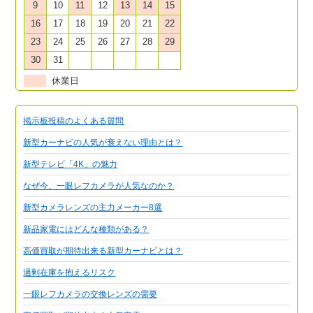
9
10
11
12
13
14
15
16
17
18
19
20
21
22
23
24
25
26
27
28
29
30
31
休業日
掲示板投稿のよくある質問
新型カーナビの人気が衰えない理由とは？
新型テレビ「4K」の魅力
なぜ今、一眼レフカメラが人気なのか？
新型カメラレンズの主力メーカー8選
新品家電にはどんな種類がある？
高価買取が期待出来る新型カーナビとは？
過剰在庫を抱えるリスク
一眼レフカメラの交換レンズの需要