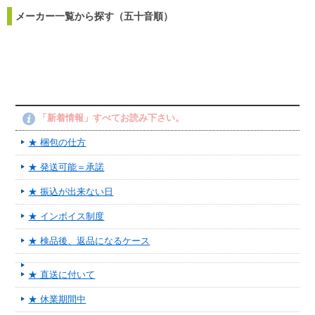
メーカー一覧から探す（五十音順）
「新着情報」すべてお読み下さい。
★ 梱包の仕方
★ 発送可能＝承諾
★ 振込が出来ない日
★ インボイス制度
★ 検品後、返品になるケース
★ 直送に付いて
★ 休業期間中