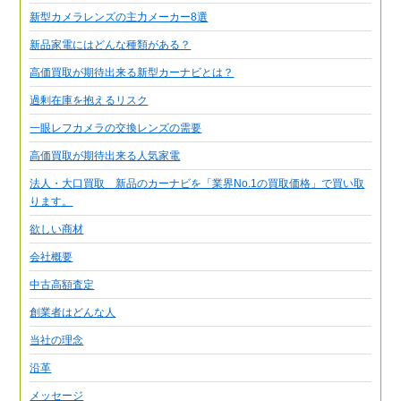
新型カメラレンズの主力メーカー8選
新品家電にはどんな種類がある？
高価買取が期待出来る新型カーナビとは？
過剰在庫を抱えるリスク
一眼レフカメラの交換レンズの需要
高価買取が期待出来る人気家電
法人・大口買取 新品のカーナビを「業界No.1の買取価格」で買い取
ります。
欲しい商材
会社概要
中古高額査定
創業者はどんな人
当社の理念
沿革
メッセージ