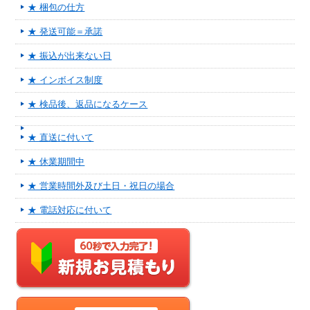
★ 梱包の仕方
★ 発送可能＝承諾
★ 振込が出来ない日
★ インボイス制度
★ 検品後、返品になるケース
★ 直送に付いて
★ 休業期間中
★ 営業時間外及び土日・祝日の場合
★ 電話対応に付いて