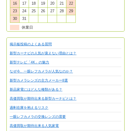
16
17
18
19
20
21
22
23
24
25
26
27
28
29
30
31
休業日
掲示板投稿のよくある質問
新型カーナビの人気が衰えない理由とは？
新型テレビ「4K」の魅力
なぜ今、一眼レフカメラが人気なのか？
新型カメラレンズの主力メーカー8選
新品家電にはどんな種類がある？
高価買取が期待出来る新型カーナビとは？
過剰在庫を抱えるリスク
一眼レフカメラの交換レンズの需要
高価買取が期待出来る人気家電