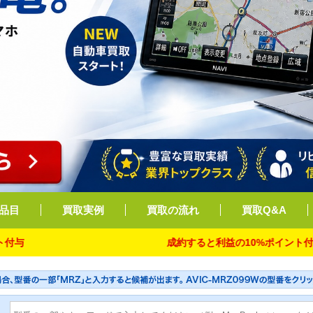
品目
買取実例
買取の流れ
買取Q&A
成約すると利益の10%ポイント付与