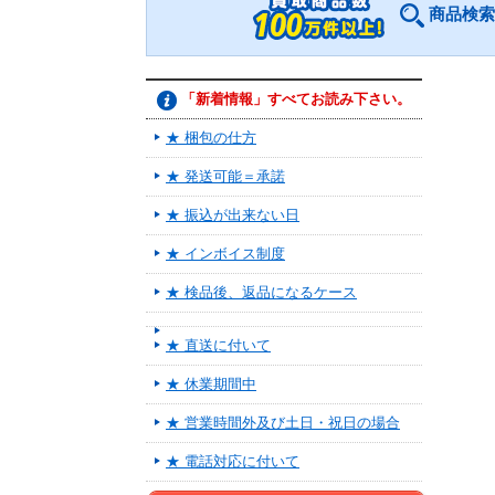
商品検索
「新着情報」すべてお読み下さい。
★ 梱包の仕方
★ 発送可能＝承諾
★ 振込が出来ない日
★ インボイス制度
★ 検品後、返品になるケース
★ 直送に付いて
★ 休業期間中
★ 営業時間外及び土日・祝日の場合
★ 電話対応に付いて