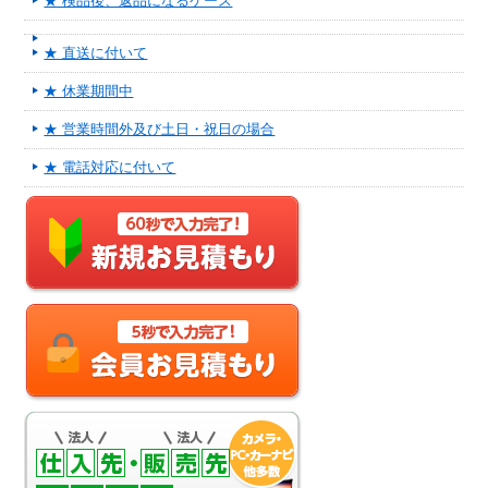
★ 検品後、返品になるケース
★ 直送に付いて
★ 休業期間中
★ 営業時間外及び土日・祝日の場合
★ 電話対応に付いて