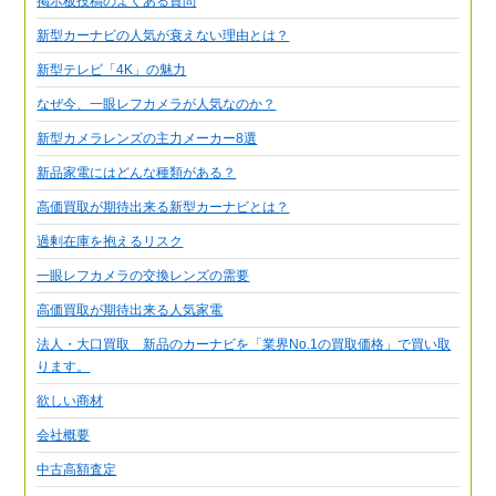
掲示板投稿のよくある質問
新型カーナビの人気が衰えない理由とは？
新型テレビ「4K」の魅力
なぜ今、一眼レフカメラが人気なのか？
新型カメラレンズの主力メーカー8選
新品家電にはどんな種類がある？
高価買取が期待出来る新型カーナビとは？
過剰在庫を抱えるリスク
一眼レフカメラの交換レンズの需要
高価買取が期待出来る人気家電
法人・大口買取 新品のカーナビを「業界No.1の買取価格」で買い取
ります。
欲しい商材
会社概要
中古高額査定