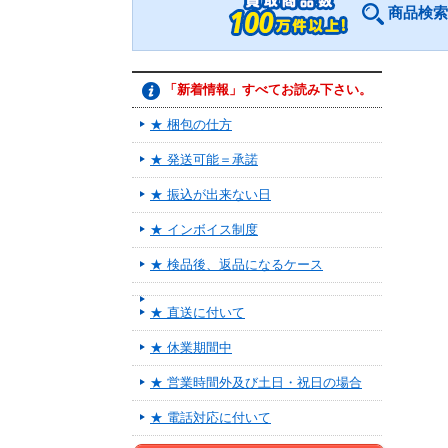
商品検索
「新着情報」すべてお読み下さい。
★ 梱包の仕方
★ 発送可能＝承諾
★ 振込が出来ない日
★ インボイス制度
★ 検品後、返品になるケース
★ 直送に付いて
★ 休業期間中
★ 営業時間外及び土日・祝日の場合
★ 電話対応に付いて