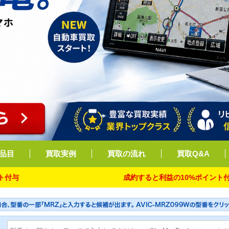
品目
買取実例
買取の流れ
買取Q&A
成約すると利益の10%ポイント付与