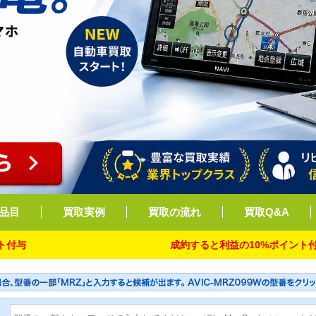
品目
買取実例
買取の流れ
買取Q&A
成約すると利益の10%ポイント付与