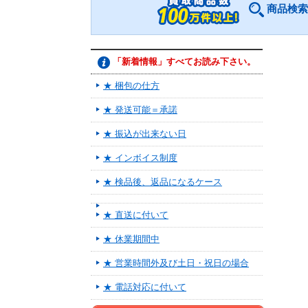
商品検索
「新着情報」すべてお読み下さい。
★ 梱包の仕方
★ 発送可能＝承諾
★ 振込が出来ない日
★ インボイス制度
★ 検品後、返品になるケース
★ 直送に付いて
★ 休業期間中
★ 営業時間外及び土日・祝日の場合
★ 電話対応に付いて