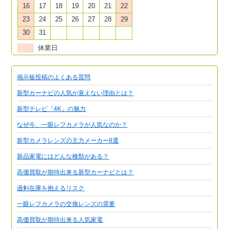
16
17
18
19
20
21
22
23
24
25
26
27
28
29
30
31
休業日
掲示板投稿のよくある質問
新型カーナビの人気が衰えない理由とは？
新型テレビ「4K」の魅力
なぜ今、一眼レフカメラが人気なのか？
新型カメラレンズの主力メーカー8選
新品家電にはどんな種類がある？
高価買取が期待出来る新型カーナビとは？
過剰在庫を抱えるリスク
一眼レフカメラの交換レンズの需要
高価買取が期待出来る人気家電