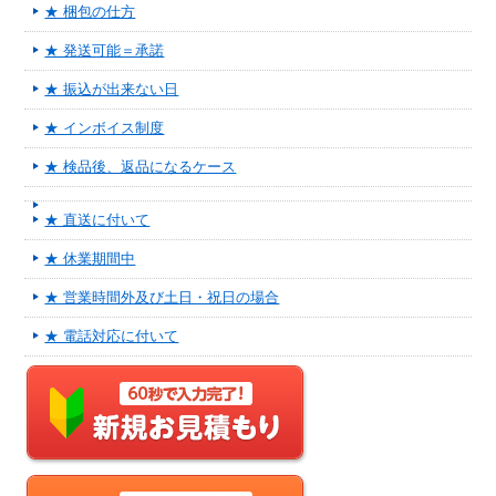
★ 梱包の仕方
★ 発送可能＝承諾
★ 振込が出来ない日
★ インボイス制度
★ 検品後、返品になるケース
★ 直送に付いて
★ 休業期間中
★ 営業時間外及び土日・祝日の場合
★ 電話対応に付いて