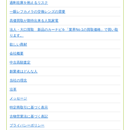
過剰在庫を抱えるリスク
一眼レフカメラの交換レンズの需要
高価買取が期待出来る人気家電
法人・大口買取 新品のカーナビを「業界No.1の買取価格」で買い取
ります。
欲しい商材
会社概要
中古高額査定
創業者はどんな人
当社の理念
沿革
メッセージ
特定商取引に基づく表示
古物営業法に基づく表記
プライバシーポリシー