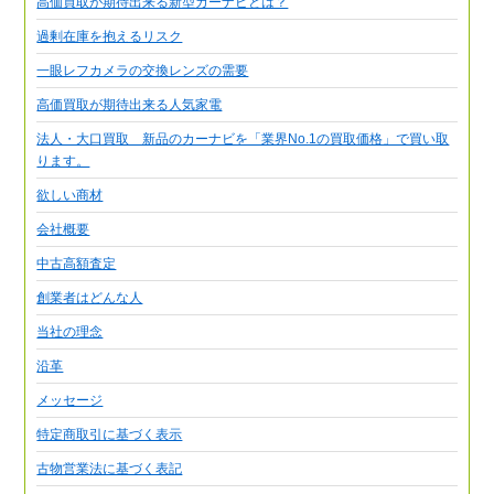
高価買取が期待出来る新型カーナビとは？
過剰在庫を抱えるリスク
一眼レフカメラの交換レンズの需要
高価買取が期待出来る人気家電
法人・大口買取 新品のカーナビを「業界No.1の買取価格」で買い取
ります。
欲しい商材
会社概要
中古高額査定
創業者はどんな人
当社の理念
沿革
メッセージ
特定商取引に基づく表示
古物営業法に基づく表記