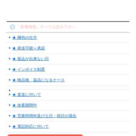
「新着情報」すべてお読み下さい。
★ 梱包の仕方
★ 発送可能＝承諾
★ 振込が出来ない日
★ インボイス制度
★ 検品後、返品になるケース
★ 直送に付いて
★ 休業期間中
★ 営業時間外及び土日・祝日の場合
★ 電話対応に付いて