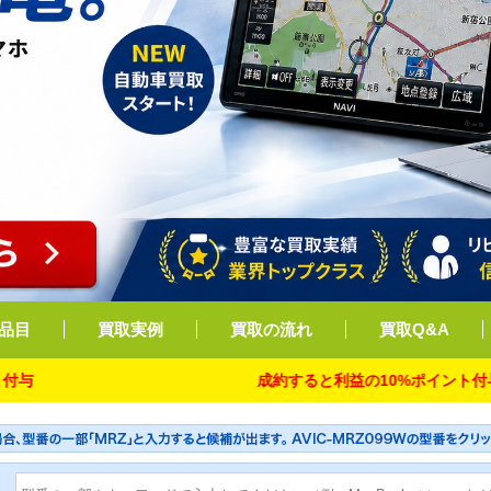
品目
買取実例
買取の流れ
買取Q&A
成約すると利益の10%ポイント付与