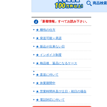
商品検索
「新着情報」すべてお読み下さい。
★ 梱包の仕方
★ 発送可能＝承諾
★ 振込が出来ない日
★ インボイス制度
★ 検品後、返品になるケース
★ 直送に付いて
★ 休業期間中
★ 営業時間外及び土日・祝日の場合
★ 電話対応に付いて