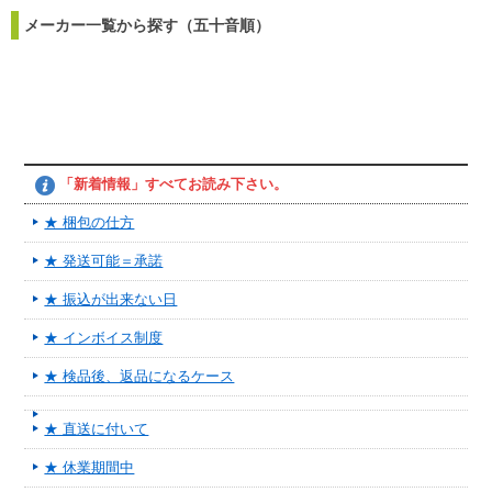
メーカー一覧から探す（五十音順）
「新着情報」すべてお読み下さい。
★ 梱包の仕方
★ 発送可能＝承諾
★ 振込が出来ない日
★ インボイス制度
★ 検品後、返品になるケース
★ 直送に付いて
★ 休業期間中