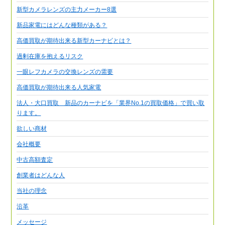
新型カメラレンズの主力メーカー8選
新品家電にはどんな種類がある？
高価買取が期待出来る新型カーナビとは？
過剰在庫を抱えるリスク
一眼レフカメラの交換レンズの需要
高価買取が期待出来る人気家電
法人・大口買取 新品のカーナビを「業界No.1の買取価格」で買い取
ります。
欲しい商材
会社概要
中古高額査定
創業者はどんな人
当社の理念
沿革
メッセージ