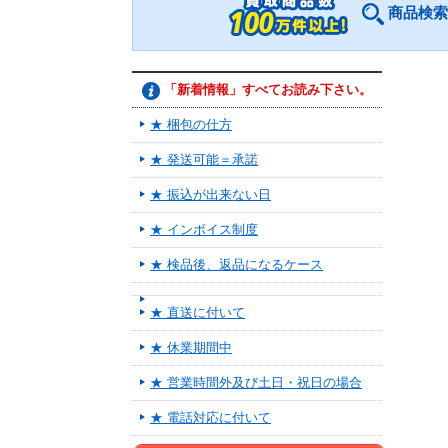
商品検索
「新着情報」すべてお読み下さい。
★ 梱包の仕方
★ 発送可能＝承諾
★ 振込が出来ない日
★ インボイス制度
★ 検品後、返品になるケース
★ 直送に付いて
★ 休業期間中
★ 営業時間外及び土日・祝日の場合
★ 電話対応に付いて