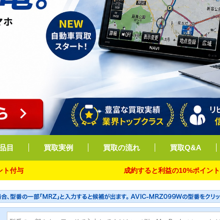
品目
買取実例
買取の流れ
買取Q&A
成約すると利益の10%ポイント付与