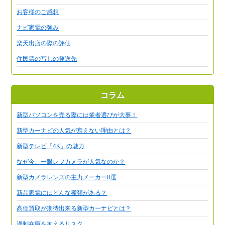
お客様のご感想
ナビ家電の強み
楽天出店の際の評価
住民票の写しの発送先
コラム
新型パソコンを売る際には業者選びが大事！
新型カーナビの人気が衰えない理由とは？
新型テレビ「4K」の魅力
なぜ今、一眼レフカメラが人気なのか？
新型カメラレンズの主力メーカー8選
新品家電にはどんな種類がある？
高価買取が期待出来る新型カーナビとは？
過剰在庫を抱えるリスク