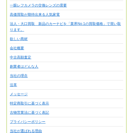
一眼レフカメラの交換レンズの需要
高価買取が期待出来る人気家電
法人・大口買取 新品のカーナビを「業界No.1の買取価格」で買い取
ります。
欲しい商材
会社概要
中古高額査定
創業者はどんな人
当社の理念
沿革
メッセージ
特定商取引に基づく表示
古物営業法に基づく表記
プライバシーポリシー
当社が選ばれる理由