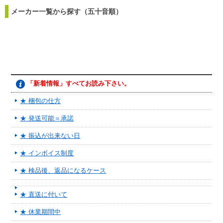
メーカー一覧から探す（五十音順）
「新着情報」すべてお読み下さい。
★ 梱包の仕方
★ 発送可能＝承諾
★ 振込が出来ない日
★ インボイス制度
★ 検品後、返品になるケース
★ 直送に付いて
★ 休業期間中