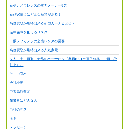
新型カメラレンズの主力メーカー8選
新品家電にはどんな種類がある？
高価買取が期待出来る新型カーナビとは？
過剰在庫を抱えるリスク
一眼レフカメラの交換レンズの需要
高価買取が期待出来る人気家電
法人・大口買取 新品のカーナビを「業界No.1の買取価格」で買い取
ります。
欲しい商材
会社概要
中古高額査定
創業者はどんな人
当社の理念
沿革
メッセージ