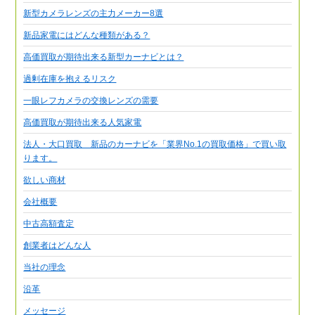
新型カメラレンズの主力メーカー8選
新品家電にはどんな種類がある？
高価買取が期待出来る新型カーナビとは？
過剰在庫を抱えるリスク
一眼レフカメラの交換レンズの需要
高価買取が期待出来る人気家電
法人・大口買取 新品のカーナビを「業界No.1の買取価格」で買い取
ります。
欲しい商材
会社概要
中古高額査定
創業者はどんな人
当社の理念
沿革
メッセージ