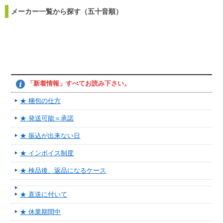
メーカー一覧から探す（五十音順）
「新着情報」すべてお読み下さい。
★ 梱包の仕方
★ 発送可能＝承諾
★ 振込が出来ない日
★ インボイス制度
★ 検品後、返品になるケース
★ 直送に付いて
★ 休業期間中