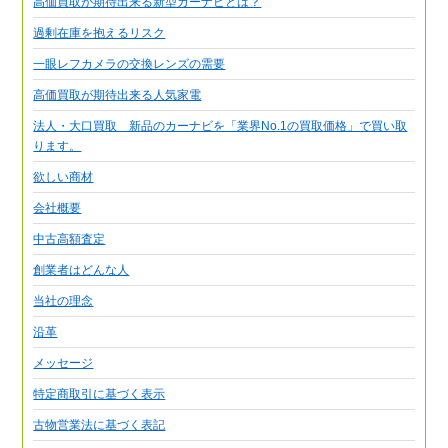
高価買取が期待出来る新型カーナビとは？
過剰在庫を抱えるリスク
一眼レフカメラの交換レンズの需要
高価買取が期待出来る人気家電
法人・大口買取 新品のカーナビを「業界No.1の買取価格」で買い取
ります。
欲しい商材
会社概要
中古高額査定
創業者はどんな人
当社の理念
沿革
メッセージ
特定商取引に基づく表示
古物営業法に基づく表記