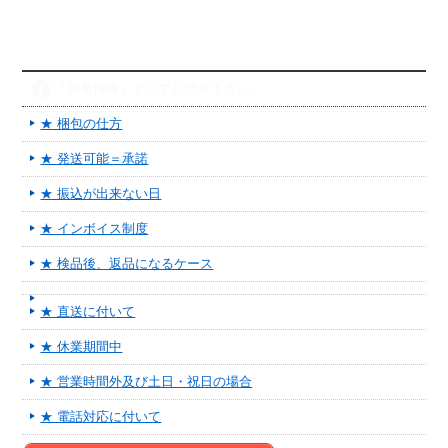
「新着情報」すべてお読み下さい。
★ 梱包の仕方
★ 発送可能＝承諾
★ 振込が出来ない日
★ インボイス制度
★ 検品後、返品になるケース
★ 直送に付いて
★ 休業期間中
★ 営業時間外及び土日・祝日の場合
★ 電話対応に付いて