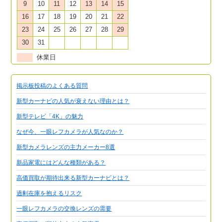
9
10
11
12
13
14
15
16
17
18
19
20
21
22
23
24
25
26
27
28
29
30
31
休業日
掲示板投稿のよくある質問
新型カーナビの人気が衰えない理由とは？
新型テレビ「4K」の魅力
なぜ今、一眼レフカメラが人気なのか？
新型カメラレンズの主力メーカー8選
新品家電にはどんな種類がある？
高価買取が期待出来る新型カーナビとは？
過剰在庫を抱えるリスク
一眼レフカメラの交換レンズの需要