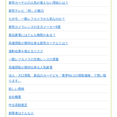
新型カーナビの人気が衰えない理由とは？
新型テレビ「4K」の魅力
なぜ今、一眼レフカメラが人気なのか？
新型カメラレンズの主力メーカー8選
新品家電にはどんな種類がある？
高価買取が期待出来る新型カーナビとは？
過剰在庫を抱えるリスク
一眼レフカメラの交換レンズの需要
高価買取が期待出来る人気家電
法人・大口買取 新品のカーナビを「業界No.1の買取価格」で買い取
ります。
欲しい商材
会社概要
中古高額査定
創業者はどんな人