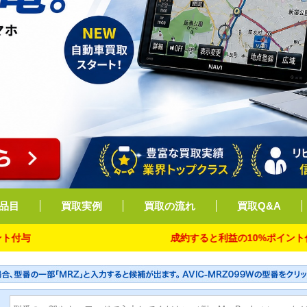
品目
買取実例
買取の流れ
買取Q&A
成約すると利益の10%ポイント付与