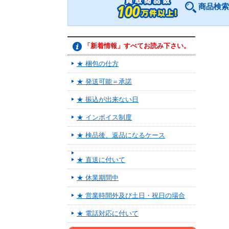
商品検索
「新着情報」すべてお読み下さい。
★ 梱包の仕方
★ 発送可能＝承諾
★ 振込が出来ない日
★ インボイス制度
★ 検品後、返品になるケース
★ 直送に付いて
★ 休業期間中
★ 営業時間外及び土日・祝日の場合
★ 電話対応に付いて