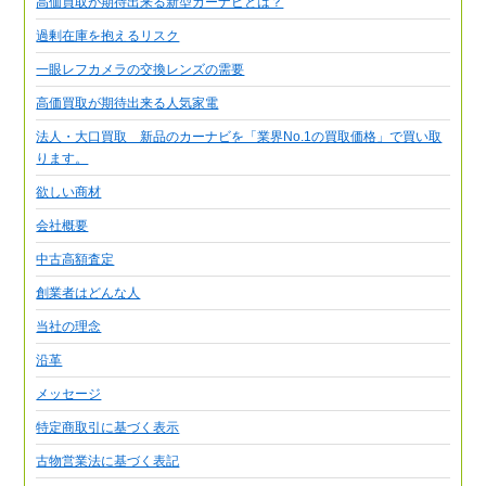
高価買取が期待出来る新型カーナビとは？
過剰在庫を抱えるリスク
一眼レフカメラの交換レンズの需要
高価買取が期待出来る人気家電
法人・大口買取 新品のカーナビを「業界No.1の買取価格」で買い取
ります。
欲しい商材
会社概要
中古高額査定
創業者はどんな人
当社の理念
沿革
メッセージ
特定商取引に基づく表示
古物営業法に基づく表記