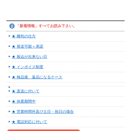
「新着情報」すべてお読み下さい。
★ 梱包の仕方
★ 発送可能＝承諾
★ 振込が出来ない日
★ インボイス制度
★ 検品後、返品になるケース
★ 直送に付いて
★ 休業期間中
★ 営業時間外及び土日・祝日の場合
★ 電話対応に付いて