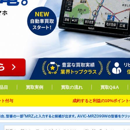
品目
買取実例
買取の流れ
買取Q&A
成約すると利益の10%ポイント付与