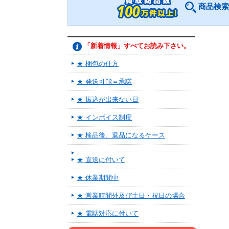
商品検索
「新着情報」すべてお読み下さい。
★ 梱包の仕方
★ 発送可能＝承諾
★ 振込が出来ない日
★ インボイス制度
★ 検品後、返品になるケース
★ 直送に付いて
★ 休業期間中
★ 営業時間外及び土日・祝日の場合
★ 電話対応に付いて