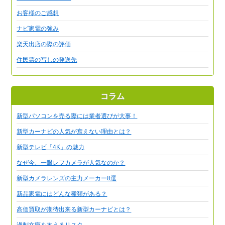
お客様のご感想
ナビ家電の強み
楽天出店の際の評価
住民票の写しの発送先
コラム
新型パソコンを売る際には業者選びが大事！
新型カーナビの人気が衰えない理由とは？
新型テレビ「4K」の魅力
なぜ今、一眼レフカメラが人気なのか？
新型カメラレンズの主力メーカー8選
新品家電にはどんな種類がある？
高価買取が期待出来る新型カーナビとは？
過剰在庫を抱えるリスク