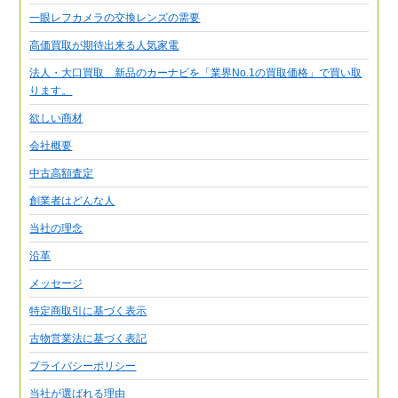
一眼レフカメラの交換レンズの需要
高価買取が期待出来る人気家電
法人・大口買取 新品のカーナビを「業界No.1の買取価格」で買い取
ります。
欲しい商材
会社概要
中古高額査定
創業者はどんな人
当社の理念
沿革
メッセージ
特定商取引に基づく表示
古物営業法に基づく表記
プライバシーポリシー
当社が選ばれる理由