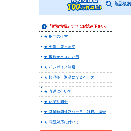
商品検索
「新着情報」すべてお読み下さい。
★ 梱包の仕方
★ 発送可能＝承諾
★ 振込が出来ない日
★ インボイス制度
★ 検品後、返品になるケース
★ 直送に付いて
★ 休業期間中
★ 営業時間外及び土日・祝日の場合
★ 電話対応に付いて