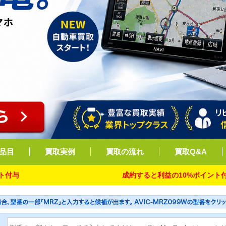
品目
買取実例
買取の流れ
買取Q&A
成約すると利益の10%ポイント付与