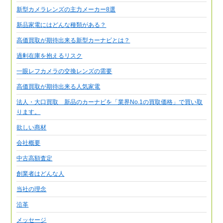
新型カメラレンズの主力メーカー8選
新品家電にはどんな種類がある？
高価買取が期待出来る新型カーナビとは？
過剰在庫を抱えるリスク
一眼レフカメラの交換レンズの需要
高価買取が期待出来る人気家電
法人・大口買取 新品のカーナビを「業界No.1の買取価格」で買い取
ります。
欲しい商材
会社概要
中古高額査定
創業者はどんな人
当社の理念
沿革
メッセージ