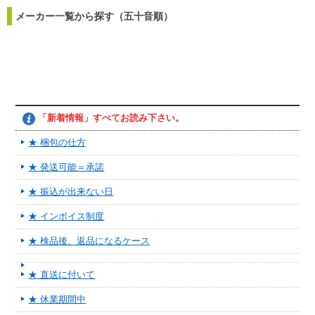
メーカー一覧から探す（五十音順）
「新着情報」すべてお読み下さい。
★ 梱包の仕方
★ 発送可能＝承諾
★ 振込が出来ない日
★ インボイス制度
★ 検品後、返品になるケース
★ 直送に付いて
★ 休業期間中