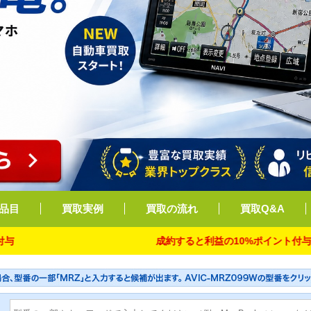
品目
買取実例
買取の流れ
買取Q&A
成約すると利益の10%ポイント付与