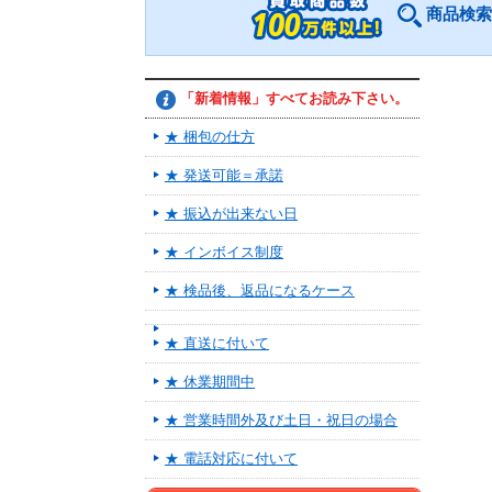
商品検索
「新着情報」すべてお読み下さい。
★ 梱包の仕方
★ 発送可能＝承諾
★ 振込が出来ない日
★ インボイス制度
★ 検品後、返品になるケース
★ 直送に付いて
★ 休業期間中
★ 営業時間外及び土日・祝日の場合
★ 電話対応に付いて