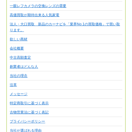
一眼レフカメラの交換レンズの需要
高価買取が期待出来る人気家電
法人・大口買取 新品のカーナビを「業界No.1の買取価格」で買い取
ります。
欲しい商材
会社概要
中古高額査定
創業者はどんな人
当社の理念
沿革
メッセージ
特定商取引に基づく表示
古物営業法に基づく表記
プライバシーポリシー
当社が選ばれる理由