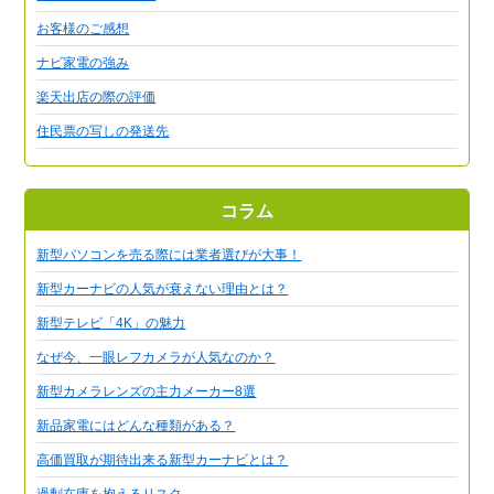
お客様のご感想
ナビ家電の強み
楽天出店の際の評価
住民票の写しの発送先
コラム
新型パソコンを売る際には業者選びが大事！
新型カーナビの人気が衰えない理由とは？
新型テレビ「4K」の魅力
なぜ今、一眼レフカメラが人気なのか？
新型カメラレンズの主力メーカー8選
新品家電にはどんな種類がある？
高価買取が期待出来る新型カーナビとは？
過剰在庫を抱えるリスク