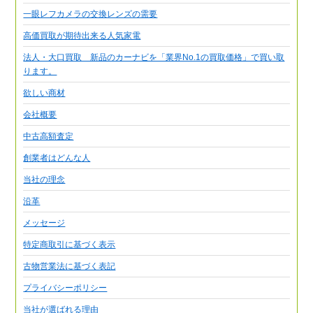
一眼レフカメラの交換レンズの需要
高価買取が期待出来る人気家電
法人・大口買取 新品のカーナビを「業界No.1の買取価格」で買い取
ります。
欲しい商材
会社概要
中古高額査定
創業者はどんな人
当社の理念
沿革
メッセージ
特定商取引に基づく表示
古物営業法に基づく表記
プライバシーポリシー
当社が選ばれる理由