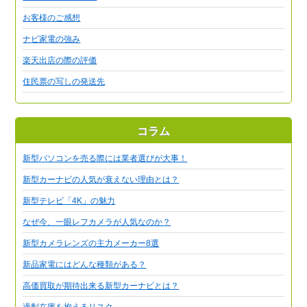
お客様のご感想
ナビ家電の強み
楽天出店の際の評価
住民票の写しの発送先
コラム
新型パソコンを売る際には業者選びが大事！
新型カーナビの人気が衰えない理由とは？
新型テレビ「4K」の魅力
なぜ今、一眼レフカメラが人気なのか？
新型カメラレンズの主力メーカー8選
新品家電にはどんな種類がある？
高価買取が期待出来る新型カーナビとは？
過剰在庫を抱えるリスク