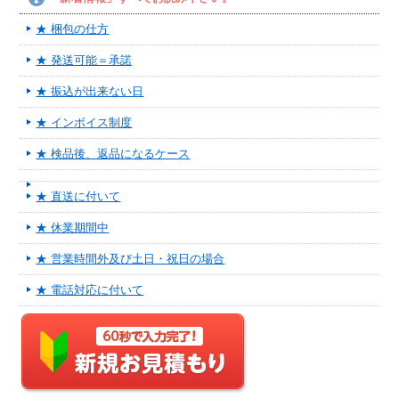
★ 梱包の仕方
★ 発送可能＝承諾
★ 振込が出来ない日
★ インボイス制度
★ 検品後、返品になるケース
★ 直送に付いて
★ 休業期間中
★ 営業時間外及び土日・祝日の場合
★ 電話対応に付いて