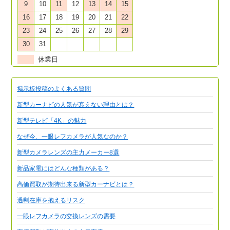
9
10
11
12
13
14
15
16
17
18
19
20
21
22
23
24
25
26
27
28
29
30
31
休業日
掲示板投稿のよくある質問
新型カーナビの人気が衰えない理由とは？
新型テレビ「4K」の魅力
なぜ今、一眼レフカメラが人気なのか？
新型カメラレンズの主力メーカー8選
新品家電にはどんな種類がある？
高価買取が期待出来る新型カーナビとは？
過剰在庫を抱えるリスク
一眼レフカメラの交換レンズの需要