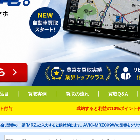
品目
買取実例
買取の流れ
買取Q&A
成約すると利益の10%ポイント付与