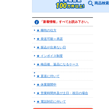
商品検索
「新着情報」すべてお読み下さい。
★ 梱包の仕方
★ 発送可能＝承諾
★ 振込が出来ない日
★ インボイス制度
★ 検品後、返品になるケース
★ 直送に付いて
★ 休業期間中
★ 営業時間外及び土日・祝日の場合
★ 電話対応に付いて