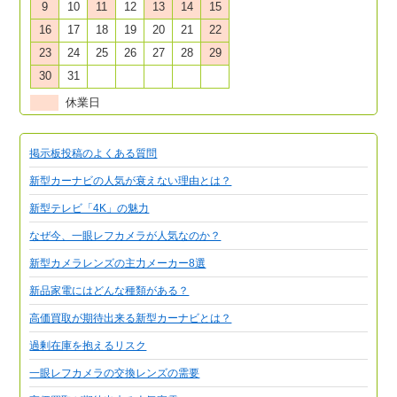
9
10
11
12
13
14
15
16
17
18
19
20
21
22
23
24
25
26
27
28
29
30
31
休業日
掲示板投稿のよくある質問
新型カーナビの人気が衰えない理由とは？
新型テレビ「4K」の魅力
なぜ今、一眼レフカメラが人気なのか？
新型カメラレンズの主力メーカー8選
新品家電にはどんな種類がある？
高価買取が期待出来る新型カーナビとは？
過剰在庫を抱えるリスク
一眼レフカメラの交換レンズの需要