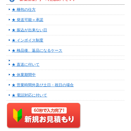
★ 梱包の仕方
★ 発送可能＝承諾
★ 振込が出来ない日
★ インボイス制度
★ 検品後、返品になるケース
★ 直送に付いて
★ 休業期間中
★ 営業時間外及び土日・祝日の場合
★ 電話対応に付いて