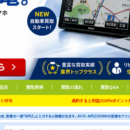
品目
買取実例
買取の流れ
買取Q&A
成約すると利益の10%ポイント付与