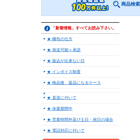
商品検索
「新着情報」すべてお読み下さい。
★ 梱包の仕方
★ 発送可能＝承諾
★ 振込が出来ない日
★ インボイス制度
★ 検品後、返品になるケース
★ 直送に付いて
★ 休業期間中
★ 営業時間外及び土日・祝日の場合
★ 電話対応に付いて