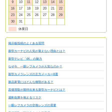
9
10
11
12
13
14
15
16
17
18
19
20
21
22
23
24
25
26
27
28
29
30
31
休業日
掲示板投稿のよくある質問
新型カーナビの人気が衰えない理由とは？
新型テレビ「4K」の魅力
なぜ今、一眼レフカメラが人気なのか？
新型カメラレンズの主力メーカー8選
新品家電にはどんな種類がある？
高価買取が期待出来る新型カーナビとは？
過剰在庫を抱えるリスク
一眼レフカメラの交換レンズの需要