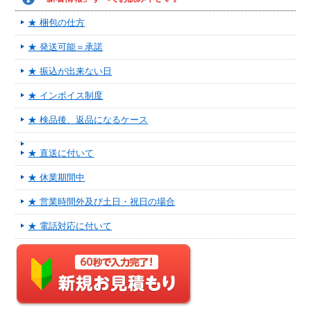
★ 梱包の仕方
★ 発送可能＝承諾
★ 振込が出来ない日
★ インボイス制度
★ 検品後、返品になるケース
★ 直送に付いて
★ 休業期間中
★ 営業時間外及び土日・祝日の場合
★ 電話対応に付いて