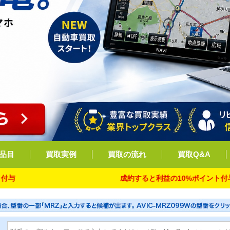
品目
買取実例
買取の流れ
買取Q&A
成約すると利益の10%ポイント付与