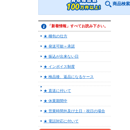
商品検索
「新着情報」すべてお読み下さい。
★ 梱包の仕方
★ 発送可能＝承諾
★ 振込が出来ない日
★ インボイス制度
★ 検品後、返品になるケース
★ 直送に付いて
★ 休業期間中
★ 営業時間外及び土日・祝日の場合
★ 電話対応に付いて