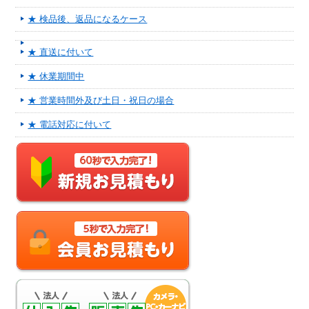
★ 検品後、返品になるケース
★ 直送に付いて
★ 休業期間中
★ 営業時間外及び土日・祝日の場合
★ 電話対応に付いて