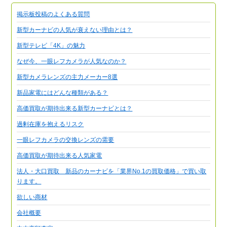
掲示板投稿のよくある質問
新型カーナビの人気が衰えない理由とは？
新型テレビ「4K」の魅力
なぜ今、一眼レフカメラが人気なのか？
新型カメラレンズの主力メーカー8選
新品家電にはどんな種類がある？
高価買取が期待出来る新型カーナビとは？
過剰在庫を抱えるリスク
一眼レフカメラの交換レンズの需要
高価買取が期待出来る人気家電
法人・大口買取 新品のカーナビを「業界No.1の買取価格」で買い取
ります。
欲しい商材
会社概要