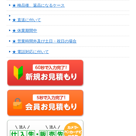
★ 検品後、返品になるケース
★ 直送に付いて
★ 休業期間中
★ 営業時間外及び土日・祝日の場合
★ 電話対応に付いて