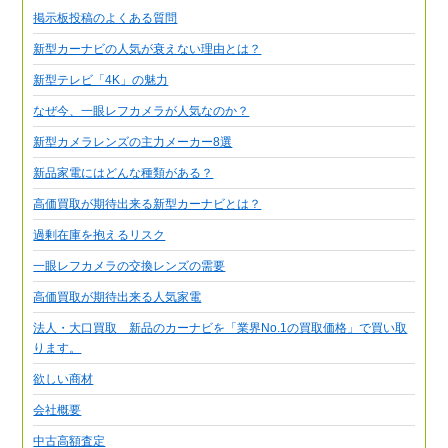
掲示板投稿のよくある質問
新型カーナビの人気が衰えない理由とは？
新型テレビ「4K」の魅力
なぜ今、一眼レフカメラが人気なのか？
新型カメラレンズの主力メーカー8選
新品家電にはどんな種類がある？
高価買取が期待出来る新型カーナビとは？
過剰在庫を抱えるリスク
一眼レフカメラの交換レンズの需要
高価買取が期待出来る人気家電
法人・大口買取 新品のカーナビを「業界No.1の買取価格」で買い取
ります。
欲しい商材
会社概要
中古高額査定