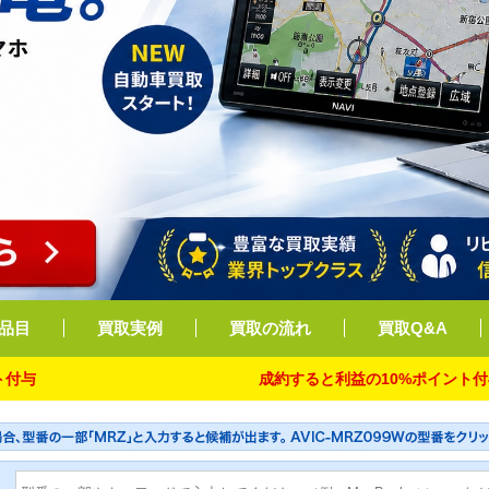
品目
買取実例
買取の流れ
買取Q&A
成約すると利益の10%ポイント付与