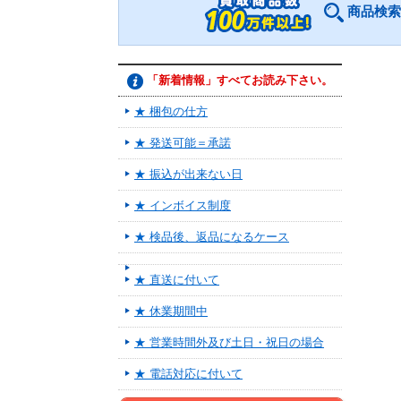
商品検索
「新着情報」すべてお読み下さい。
★ 梱包の仕方
★ 発送可能＝承諾
★ 振込が出来ない日
★ インボイス制度
★ 検品後、返品になるケース
★ 直送に付いて
★ 休業期間中
★ 営業時間外及び土日・祝日の場合
★ 電話対応に付いて