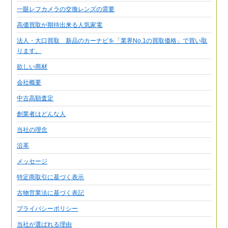
一眼レフカメラの交換レンズの需要
高価買取が期待出来る人気家電
法人・大口買取 新品のカーナビを「業界No.1の買取価格」で買い取
ります。
欲しい商材
会社概要
中古高額査定
創業者はどんな人
当社の理念
沿革
メッセージ
特定商取引に基づく表示
古物営業法に基づく表記
プライバシーポリシー
当社が選ばれる理由