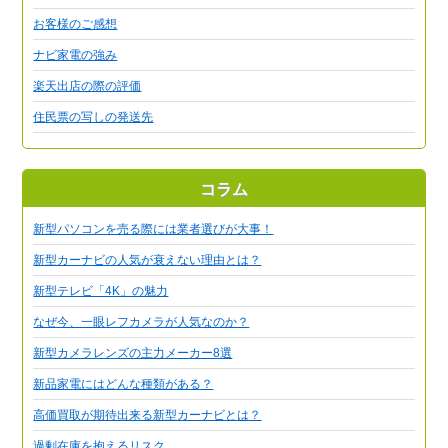
お客様のご感想
ナビ家電の強み
楽天出店の際の評価
住民票の写しの発送先
コラム
新型パソコンを売る際には業者選びが大事！
新型カーナビの人気が衰えない理由とは？
新型テレビ「4K」の魅力
なぜ今、一眼レフカメラが人気なのか？
新型カメラレンズの主力メーカー8選
新品家電にはどんな種類がある？
高価買取が期待出来る新型カーナビとは？
過剰在庫を抱えるリスク