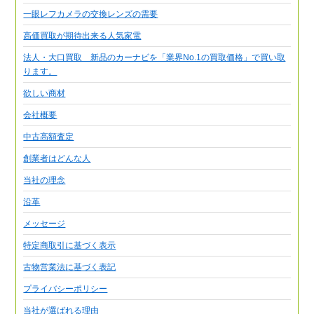
一眼レフカメラの交換レンズの需要
高価買取が期待出来る人気家電
法人・大口買取 新品のカーナビを「業界No.1の買取価格」で買い取
ります。
欲しい商材
会社概要
中古高額査定
創業者はどんな人
当社の理念
沿革
メッセージ
特定商取引に基づく表示
古物営業法に基づく表記
プライバシーポリシー
当社が選ばれる理由