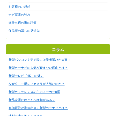
お客様のご感想
ナビ家電の強み
楽天出店の際の評価
住民票の写しの発送先
コラム
新型パソコンを売る際には業者選びが大事！
新型カーナビの人気が衰えない理由とは？
新型テレビ「4K」の魅力
なぜ今、一眼レフカメラが人気なのか？
新型カメラレンズの主力メーカー8選
新品家電にはどんな種類がある？
高価買取が期待出来る新型カーナビとは？
過剰在庫を抱えるリスク