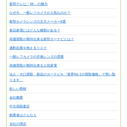
新型テレビ「4K」の魅力
なぜ今、一眼レフカメラが人気なのか？
新型カメラレンズの主力メーカー8選
新品家電にはどんな種類がある？
高価買取が期待出来る新型カーナビとは？
過剰在庫を抱えるリスク
一眼レフカメラの交換レンズの需要
高価買取が期待出来る人気家電
法人・大口買取 新品のカーナビを「業界No.1の買取価格」で買い取
ります。
欲しい商材
会社概要
中古高額査定
創業者はどんな人
当社の理念