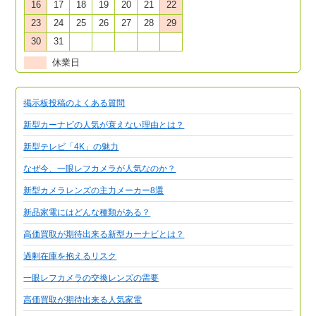
16
17
18
19
20
21
22
23
24
25
26
27
28
29
30
31
休業日
掲示板投稿のよくある質問
新型カーナビの人気が衰えない理由とは？
新型テレビ「4K」の魅力
なぜ今、一眼レフカメラが人気なのか？
新型カメラレンズの主力メーカー8選
新品家電にはどんな種類がある？
高価買取が期待出来る新型カーナビとは？
過剰在庫を抱えるリスク
一眼レフカメラの交換レンズの需要
高価買取が期待出来る人気家電