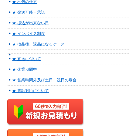
★ 梱包の仕方
★ 発送可能＝承諾
★ 振込が出来ない日
★ インボイス制度
★ 検品後、返品になるケース
★ 直送に付いて
★ 休業期間中
★ 営業時間外及び土日・祝日の場合
★ 電話対応に付いて