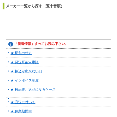
メーカー一覧から探す（五十音順）
「新着情報」すべてお読み下さい。
★ 梱包の仕方
★ 発送可能＝承諾
★ 振込が出来ない日
★ インボイス制度
★ 検品後、返品になるケース
★ 直送に付いて
★ 休業期間中