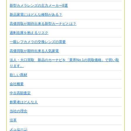
新型カメラレンズの主力メーカー8選
新品家電にはどんな種類がある？
高価買取が期待出来る新型カーナビとは？
過剰在庫を抱えるリスク
一眼レフカメラの交換レンズの需要
高価買取が期待出来る人気家電
法人・大口買取 新品のカーナビを「業界No.1の買取価格」で買い取
ります。
欲しい商材
会社概要
中古高額査定
創業者はどんな人
当社の理念
沿革
メッセージ