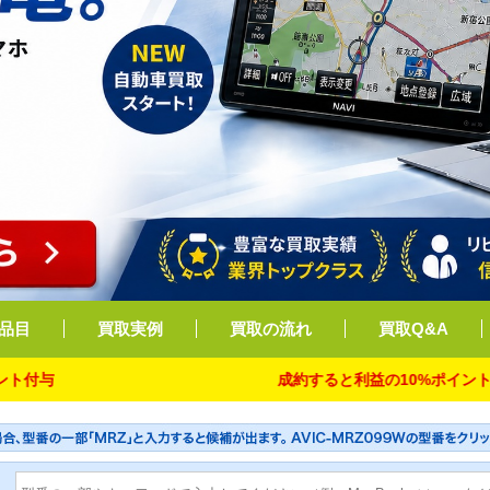
品目
買取実例
買取の流れ
買取Q&A
成約すると利益の10%ポイント付与