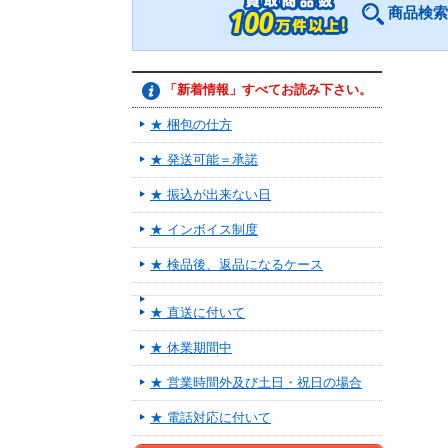
商品検索
「新着情報」すべてお読み下さい。
★ 梱包の仕方
★ 発送可能＝承諾
★ 振込が出来ない日
★ インボイス制度
★ 検品後、返品になるケース
★ 直送に付いて
★ 休業期間中
★ 営業時間外及び土日・祝日の場合
★ 電話対応に付いて