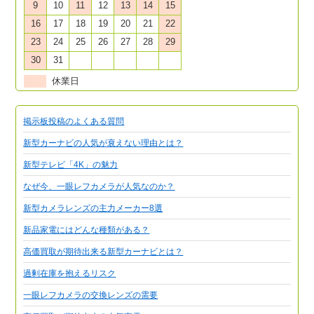
9
10
11
12
13
14
15
16
17
18
19
20
21
22
23
24
25
26
27
28
29
30
31
休業日
掲示板投稿のよくある質問
新型カーナビの人気が衰えない理由とは？
新型テレビ「4K」の魅力
なぜ今、一眼レフカメラが人気なのか？
新型カメラレンズの主力メーカー8選
新品家電にはどんな種類がある？
高価買取が期待出来る新型カーナビとは？
過剰在庫を抱えるリスク
一眼レフカメラの交換レンズの需要