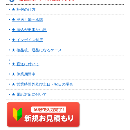
★ 梱包の仕方
★ 発送可能＝承諾
★ 振込が出来ない日
★ インボイス制度
★ 検品後、返品になるケース
★ 直送に付いて
★ 休業期間中
★ 営業時間外及び土日・祝日の場合
★ 電話対応に付いて