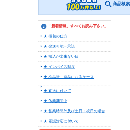
商品検索
「新着情報」すべてお読み下さい。
★ 梱包の仕方
★ 発送可能＝承諾
★ 振込が出来ない日
★ インボイス制度
★ 検品後、返品になるケース
★ 直送に付いて
★ 休業期間中
★ 営業時間外及び土日・祝日の場合
★ 電話対応に付いて