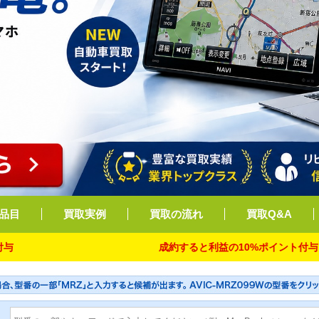
品目
買取実例
買取の流れ
買取Q&A
成約すると利益の10%ポイント付与